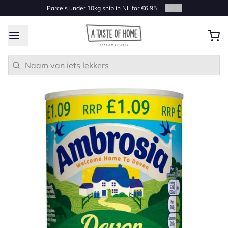
Parcels under 10kg ship in NL for €6.95
3
/
4