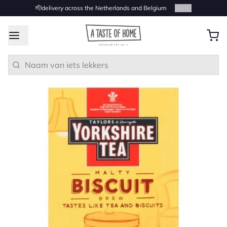
🫡delivery across the Netherlands and Belgium
2
/
4