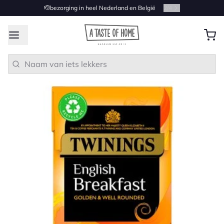
🫡bezorging in heel Nederland en België
2
/
4