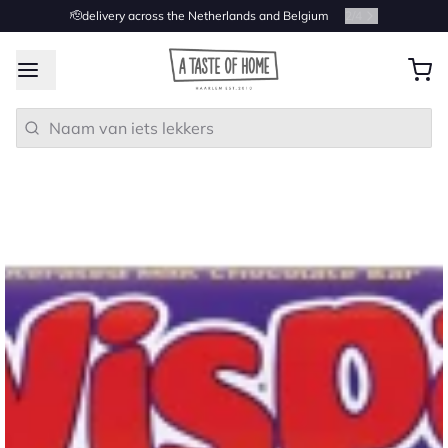
🫡delivery across the Netherlands and Belgium
2
/
4